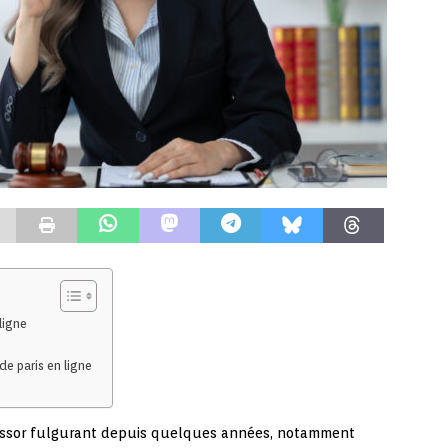
ligne
de paris en ligne
n essor fulgurant depuis quelques années, notamment