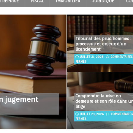
TREPRISE
FISCAL
IMMOBILIER
JURIDIQUE
CO
Tribunal des prud’hommes :
processus et enjeux d’un
licenciement
JUILLET 31, 2026
COMMENTAIRES
FERMÉS
Comprendre la mise en
un jugement
demeure et son rôle dans u
litige
JUILLET 23, 2026
COMMENTAIRES
FERMÉS