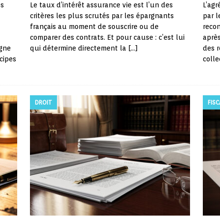
es
Le taux d’intérêt assurance vie est l’un des
L’agr
critères les plus scrutés par les épargnants
par l
français au moment de souscrire ou de
recon
comparer des contrats. Et pour cause : c’est lui
après
igne
qui détermine directement la
[…]
des r
cipes
colle
DROIT
FISC