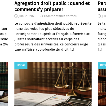
Agregation droit public : quand et
Per
comment s’y préparer
ass
juin 21, 2026
Commentaires fermés
ju
Le concours d’agrégation droit public représente
Le ta
aluer
l’une des voies les plus sélectives de
indic
ucoup
l’enseignement supérieur français. Réservé aux
franç
endre
juristes souhaitant accéder au corps des
d’enc
é à 2%
professeurs des universités, ce concours exige
d’ass
une maîtrise approfondie du droit
[…]
[…]
FISCAL
DRO