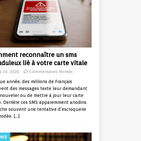
ment reconnaître un sms
uduleux lié à votre carte vitale
i 24, 2026
Commentaires fermés
e année, des millions de Français
ivent des messages texte leur demandant
nouveler ou de mettre à jour leur carte
e. Derrière ces SMS apparemment anodins
che souvent une tentative d’escroquerie
 rodée.
[…]
ORCE