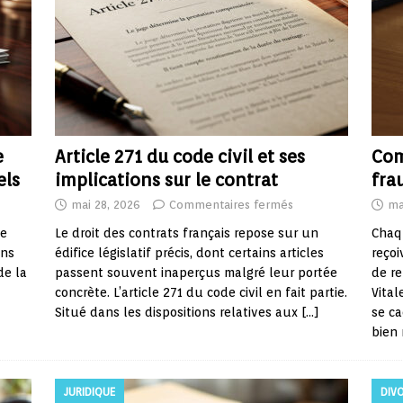
e
Article 271 du code civil et ses
Com
els
implications sur le contrat
fra
mai 28, 2026
Commentaires fermés
ma
ie
Le droit des contrats français repose sur un
Chaqu
ons
édifice législatif précis, dont certains articles
reço
de la
passent souvent inaperçus malgré leur portée
de re
concrète. L’article 271 du code civil en fait partie.
Vital
Situé dans les dispositions relatives aux
[…]
se ca
bien
JURIDIQUE
DIV