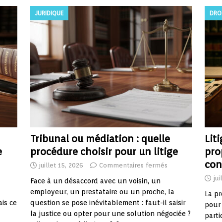
JURIDIQUE
DRO
Tribunal ou médiation : quelle
Lit
e
procédure choisir pour un litige
pro
con
juillet 15, 2026
Commentaires fermés
jui
Face à un désaccord avec un voisin, un
employeur, un prestataire ou un proche, la
La pr
ais ce
question se pose inévitablement : faut-il saisir
pour 
la justice ou opter pour une solution négociée ?
parti