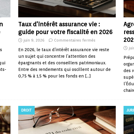
n
Taux d’intérêt assurance vie :
Agr
e
guide pour votre fiscalité en 2026
res
202
juin 9, 2026
Commentaires fermés
ju
es
En 2026, le taux d’intérêt assurance vie reste
un sujet qui concentre l’attention des
Prépa
qui
épargnants et des conseillers patrimoniaux.
organ
ts-
Entre des rendements qui oscillent autour de
des r
0,75 % à 1,5 % pour les fonds en
[…]
supér
l’Édu
chair
DROIT
JUR