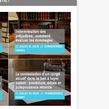
NTACT
Indemnisation des
préjudices : comment
évaluer les dommages
JUILLET 27, 2026
COMMENTAIRES
FERMÉS
La contestation d’un congé
abusif dans le bail à loyer
n
suisse : procédure, délais et
jurisprudence récente
JUILLET 22, 2026
COMMENTAIRES
FERMÉS