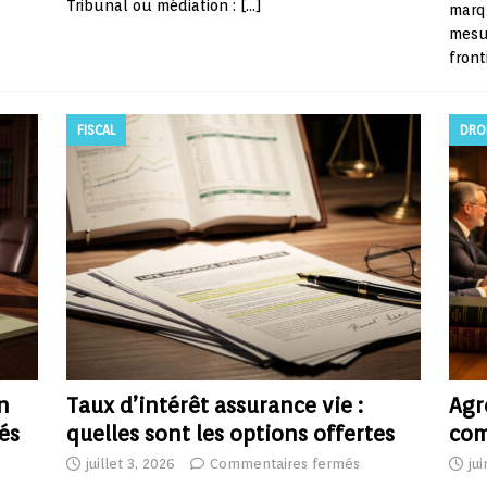
Tribunal ou médiation :
[…]
marqu
mesu
front
FISCAL
DRO
n
Taux d’intérêt assurance vie :
Agr
tés
quelles sont les options offertes
com
juillet 3, 2026
Commentaires fermés
ju