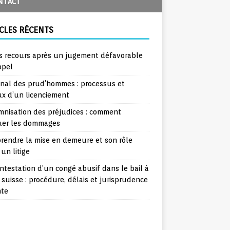
NTACT
CLES RÉCENTS
s recours après un jugement défavorable
ppel
unal des prud’hommes : processus et
ux d’un licenciement
mnisation des préjudices : comment
uer les dommages
rendre la mise en demeure et son rôle
un litige
ntestation d’un congé abusif dans le bail à
 suisse : procédure, délais et jurisprudence
nte