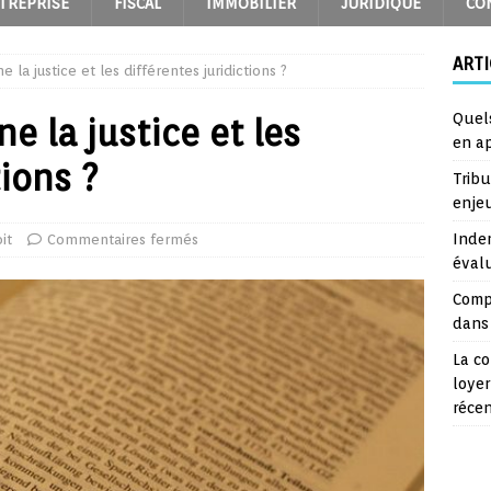
TREPRISE
FISCAL
IMMOBILIER
JURIDIQUE
CO
ARTI
la justice et les différentes juridictions ?
Quel
 la justice et les
en a
tions ?
Trib
enje
Inde
it
Commentaires fermés
éval
Comp
dans 
La co
loyer
réce