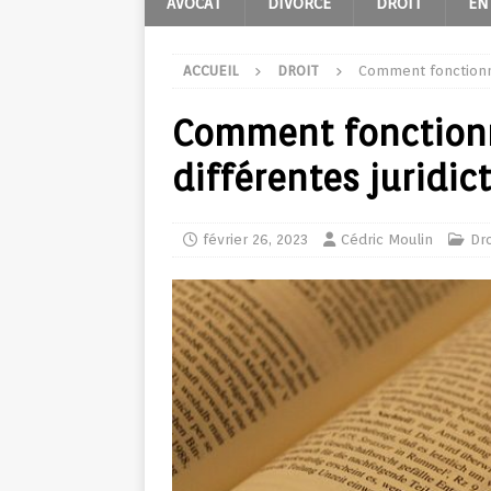
AVOCAT
DIVORCE
DROIT
EN
ACCUEIL
DROIT
Comment fonctionne 
Comment fonctionne
différentes juridic
février 26, 2023
Cédric Moulin
Dro