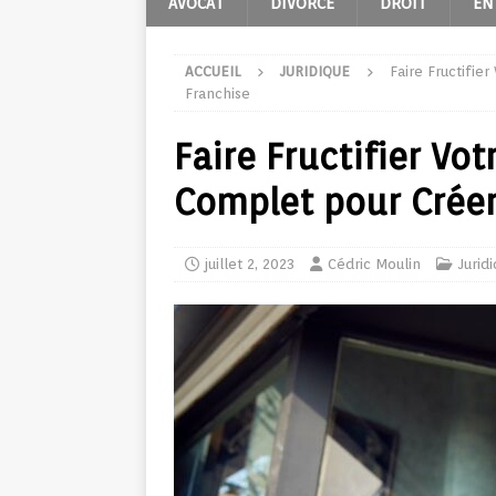
AVOCAT
DIVORCE
DROIT
EN
ACCUEIL
JURIDIQUE
Faire Fructifie
Franchise
Faire Fructifier Vot
Complet pour Créer
juillet 2, 2023
Cédric Moulin
Jurid