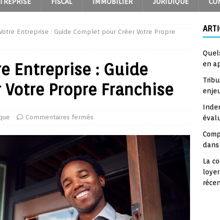
TREPRISE
FISCAL
IMMOBILIER
JURIDIQUE
CO
ARTI
r Votre Entreprise : Guide Complet pour Créer Votre Propre
Quel
re Entreprise : Guide
en a
Trib
 Votre Propre Franchise
enje
Inde
ique
Commentaires fermés
éval
Comp
dans 
La co
loyer
réce