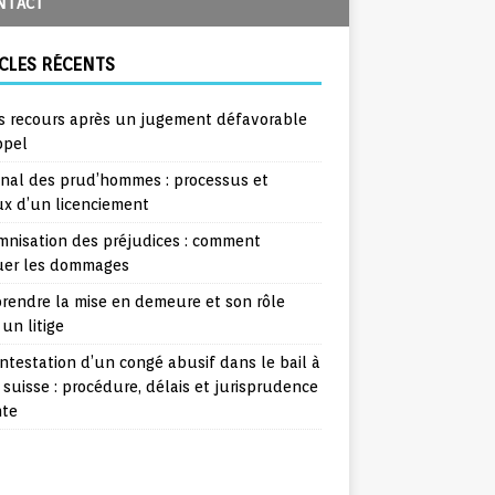
NTACT
CLES RÉCENTS
s recours après un jugement défavorable
ppel
unal des prud’hommes : processus et
ux d’un licenciement
mnisation des préjudices : comment
uer les dommages
rendre la mise en demeure et son rôle
un litige
ntestation d’un congé abusif dans le bail à
 suisse : procédure, délais et jurisprudence
nte