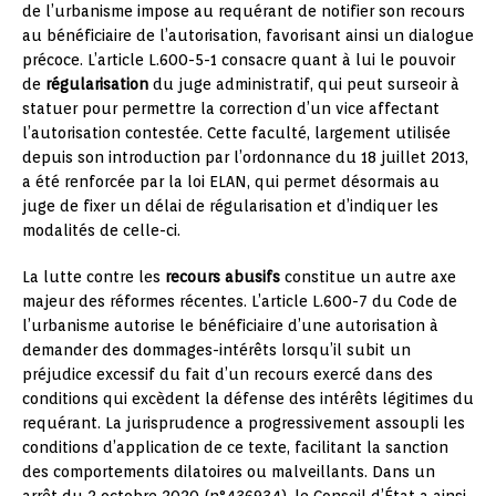
de l’urbanisme impose au requérant de notifier son recours
au bénéficiaire de l’autorisation, favorisant ainsi un dialogue
précoce. L’article L.600-5-1 consacre quant à lui le pouvoir
de
régularisation
du juge administratif, qui peut surseoir à
statuer pour permettre la correction d’un vice affectant
l’autorisation contestée. Cette faculté, largement utilisée
depuis son introduction par l’ordonnance du 18 juillet 2013,
a été renforcée par la loi ELAN, qui permet désormais au
juge de fixer un délai de régularisation et d’indiquer les
modalités de celle-ci.
La lutte contre les
recours abusifs
constitue un autre axe
majeur des réformes récentes. L’article L.600-7 du Code de
l’urbanisme autorise le bénéficiaire d’une autorisation à
demander des dommages-intérêts lorsqu’il subit un
préjudice excessif du fait d’un recours exercé dans des
conditions qui excèdent la défense des intérêts légitimes du
requérant. La jurisprudence a progressivement assoupli les
conditions d’application de ce texte, facilitant la sanction
des comportements dilatoires ou malveillants. Dans un
arrêt du 2 octobre 2020 (n°436934), le Conseil d’État a ainsi