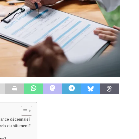
urance décennale?
nels du bâtiment?
ive?