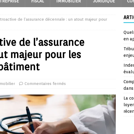
TREPRISE
FISCAL
IMMOBILIER
JURIDIQUE
CO
ARTI
étroactive de l’assurance décennale : un atout majeur pour
Quel
tive de l’assurance
en a
Trib
ut majeur pour les
enje
 bâtiment
Inde
éval
Comp
mobilier
Commentaires fermés
dans 
La co
loyer
réce