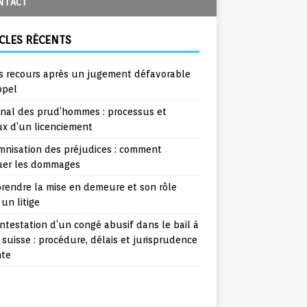
NTACT
CLES RÉCENTS
s recours après un jugement défavorable
ppel
unal des prud’hommes : processus et
ux d’un licenciement
mnisation des préjudices : comment
uer les dommages
rendre la mise en demeure et son rôle
un litige
ntestation d’un congé abusif dans le bail à
 suisse : procédure, délais et jurisprudence
nte