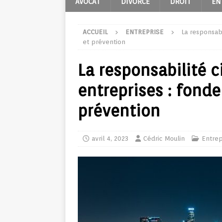
AVOCAT
DIVORCE
DROIT
EN
ACCUEIL
ENTREPRISE
La responsabi
et prévention
La responsabilité c
entreprises : fond
prévention
avril 4, 2023
Cédric Moulin
Entrep