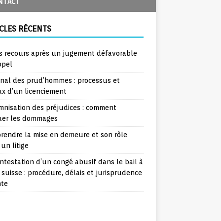
NTACT
CLES RÉCENTS
s recours après un jugement défavorable
ppel
unal des prud’hommes : processus et
ux d’un licenciement
mnisation des préjudices : comment
uer les dommages
rendre la mise en demeure et son rôle
un litige
ntestation d’un congé abusif dans le bail à
 suisse : procédure, délais et jurisprudence
nte