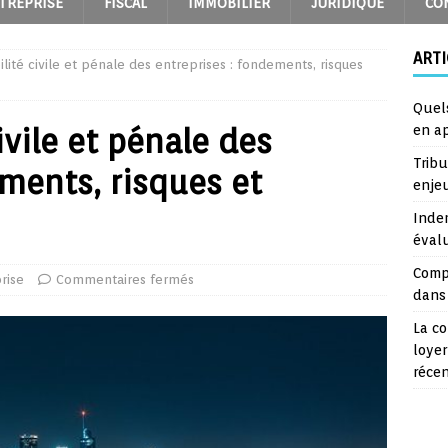
TREPRISE
FISCAL
IMMOBILIER
JURIDIQUE
CO
ARTI
lité civile et pénale des entreprises : fondements, risques
Quel
ivile et pénale des
en a
Trib
ements, risques et
enje
Inde
éval
Comp
rise
Commentaires fermés
dans 
La co
loyer
réce