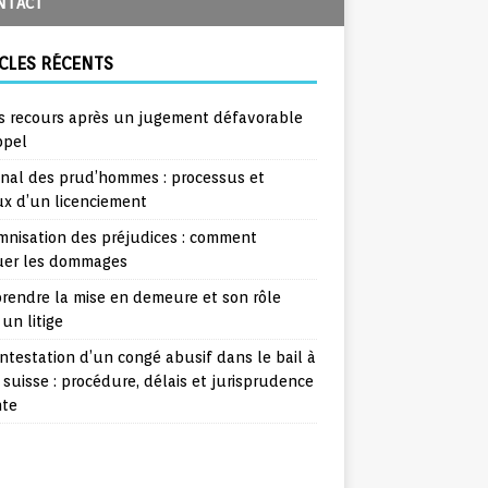
NTACT
CLES RÉCENTS
s recours après un jugement défavorable
ppel
unal des prud’hommes : processus et
ux d’un licenciement
mnisation des préjudices : comment
uer les dommages
rendre la mise en demeure et son rôle
un litige
ntestation d’un congé abusif dans le bail à
 suisse : procédure, délais et jurisprudence
nte