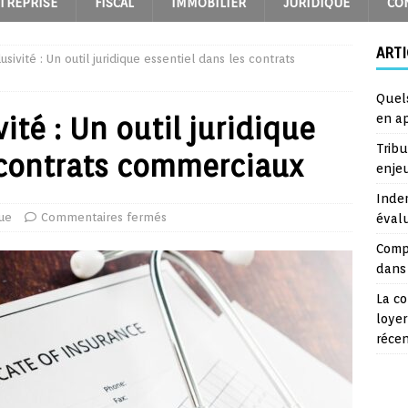
TREPRISE
FISCAL
IMMOBILIER
JURIDIQUE
CO
ARTI
usivité : Un outil juridique essentiel dans les contrats
Quel
ité : Un outil juridique
en a
Trib
 contrats commerciaux
enje
Inde
que
Commentaires fermés
éval
Comp
dans 
La co
loyer
réce