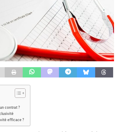
un contrat ?
lusivité
ité efficace ?