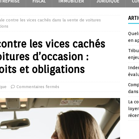
TREPRISE
FISCAL
IMMOBILIER
JURIDIQUE
CO
ARTI
ale contre les vices cachés dans la vente de voitures
tions
Quel
contre les vices cachés
en a
Trib
itures d’occasion :
enje
its et obligations
Inde
éval
Comp
ique
Commentaires fermés
dans 
La co
loyer
réce