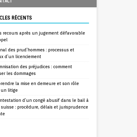
NTACT
CLES RÉCENTS
s recours après un jugement défavorable
ppel
unal des prud’hommes : processus et
ux d’un licenciement
mnisation des préjudices : comment
uer les dommages
rendre la mise en demeure et son rôle
un litige
ntestation d’un congé abusif dans le bail à
 suisse : procédure, délais et jurisprudence
nte