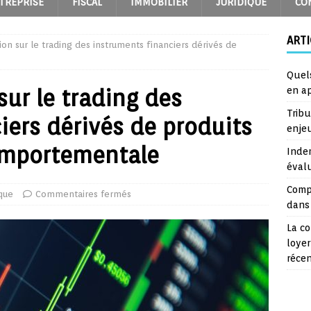
TREPRISE
FISCAL
IMMOBILIER
JURIDIQUE
CO
ARTI
on sur le trading des instruments financiers dérivés de
Quel
sur le trading des
en a
Trib
iers dérivés de produits
enje
comportementale
Inde
éval
Comp
ique
Commentaires fermés
dans 
La co
loyer
réce