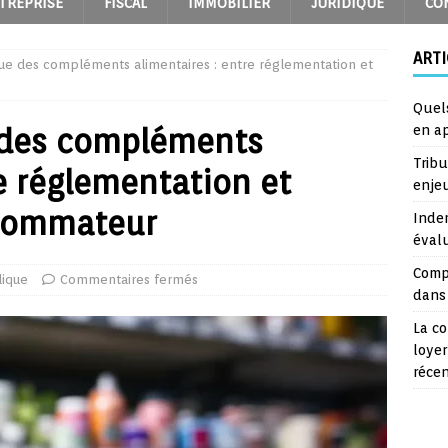
TREPRISE
FISCAL
IMMOBILIER
JURIDIQUE
CO
ARTI
ique des compléments alimentaires : entre réglementation et
Quel
e des compléments
en a
Trib
e réglementation et
enje
nsommateur
Inde
éval
Comp
dique
Commentaires fermés
dans 
La co
loyer
réce