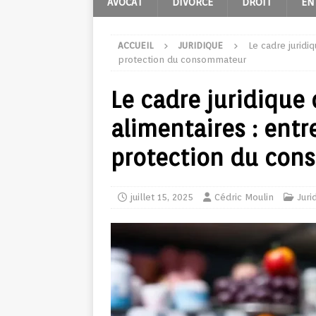
AVOCAT
DIVORCE
DROIT
EN
ACCUEIL
JURIDIQUE
Le cadre jurid
protection du consommateur
Le cadre juridiqu
alimentaires : entr
protection du co
juillet 15, 2025
Cédric Moulin
Juri