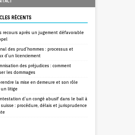
NTACT
CLES RÉCENTS
s recours après un jugement défavorable
ppel
unal des prud’hommes : processus et
ux d’un licenciement
mnisation des préjudices : comment
uer les dommages
rendre la mise en demeure et son rôle
un litige
ntestation d’un congé abusif dans le bail à
 suisse : procédure, délais et jurisprudence
nte