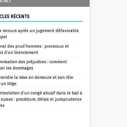
NTACT
CLES RÉCENTS
s recours après un jugement défavorable
ppel
unal des prud’hommes : processus et
ux d’un licenciement
mnisation des préjudices : comment
uer les dommages
rendre la mise en demeure et son rôle
un litige
ntestation d’un congé abusif dans le bail à
 suisse : procédure, délais et jurisprudence
nte