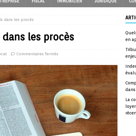
TREPRISE
FISCAL
IMMOBILIER
JURIDIQUE
CO
ARTI
ts dans les procès
Quel
 dans les procès
en a
Trib
ocat
Commentaires fermés
enje
Inde
éval
Comp
dans 
La co
loyer
réce