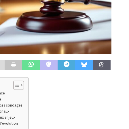
nce
e
n des sondages
ionaux
aux enjeux
d’évolution