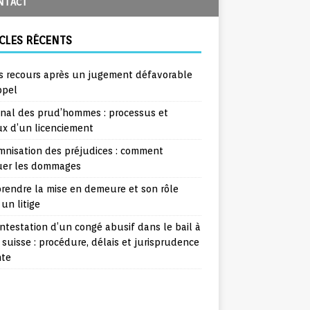
NTACT
CLES RÉCENTS
s recours après un jugement défavorable
ppel
unal des prud’hommes : processus et
ux d’un licenciement
mnisation des préjudices : comment
uer les dommages
rendre la mise en demeure et son rôle
un litige
ntestation d’un congé abusif dans le bail à
 suisse : procédure, délais et jurisprudence
nte