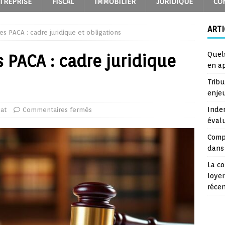
TREPRISE
FISCAL
IMMOBILIER
JURIDIQUE
CO
ARTI
s PACA : cadre juridique et obligations
Quel
 PACA : cadre juridique
en a
Trib
enje
Inde
at
Commentaires fermés
éval
Comp
dans 
La co
loyer
réce