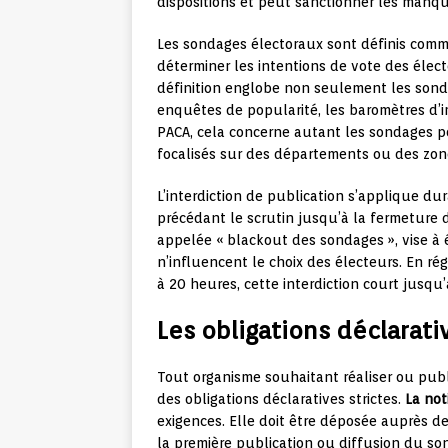
dispositions et peut sanctionner les manq
Les sondages électoraux sont définis comm
déterminer les intentions de vote des élec
définition englobe non seulement les sonda
enquêtes de popularité, les baromètres d’im
PACA, cela concerne autant les sondages po
focalisés sur des départements ou des zon
L’interdiction de publication s’applique du
précédant le scrutin jusqu’à la fermeture
appelée « blackout des sondages », vise à 
n’influencent le choix des électeurs. En r
à 20 heures, cette interdiction court jusqu
Les obligations déclarat
Tout organisme souhaitant réaliser ou publ
des obligations déclaratives strictes.
La no
exigences. Elle doit être déposée auprès 
la première publication ou diffusion du son