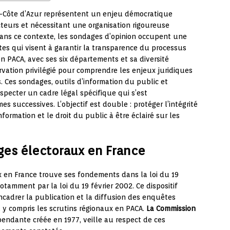
s-Côte d’Azur représentent un enjeu démocratique
cteurs et nécessitant une organisation rigoureuse
Dans ce contexte, les sondages d’opinion occupent une
ctes qui visent à garantir la transparence du processus
ion PACA, avec ses six départements et sa diversité
ervation privilégié pour comprendre les enjeux juridiques
. Ces sondages, outils d’information du public et
specter un cadre légal spécifique qui s’est
s successives. L’objectif est double : protéger l’intégrité
nformation et le droit du public à être éclairé sur les
ges électoraux en France
 en France trouve ses fondements dans la loi du 19
notamment par la loi du 19 février 2002. Ce dispositif
encadrer la publication et la diffusion des enquêtes
s, y compris les scrutins régionaux en PACA.
La Commission
épendante créée en 1977, veille au respect de ces