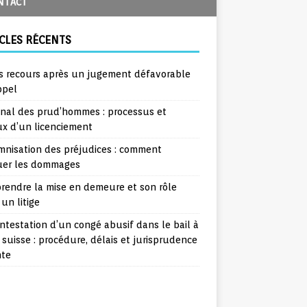
NTACT
CLES RÉCENTS
s recours après un jugement défavorable
ppel
unal des prud’hommes : processus et
ux d’un licenciement
mnisation des préjudices : comment
uer les dommages
rendre la mise en demeure et son rôle
un litige
ntestation d’un congé abusif dans le bail à
 suisse : procédure, délais et jurisprudence
nte