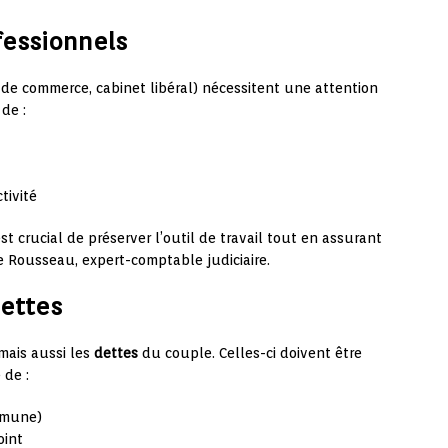
fessionnels
 de commerce, cabinet libéral) nécessitent une attention
 de :
tivité
est crucial de préserver l’outil de travail tout en assurant
e Rousseau, expert-comptable judiciaire.
dettes
mais aussi les
dettes
du couple. Celles-ci doivent être
 de :
mmune)
oint