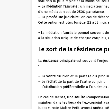
solution la plus rapide et la moins coûteus
– La
médiation familiale
: un médiateur neu
d’une médiation est de 250€ par séance.
– La
procédure judiciaire
: en cas de désacco
Cette option est plus longue (12 à 18 mois
« La médiation familiale permet souvent de
à la situation unique de chaque couple », 
Le sort de la résidence p
La
résidence principale
est souvent l’enjeu
:
– La
vente
du bien et le partage du produi
– Le
rachat
de la part de l’autre conjoint
– L’
attribution préférentielle
à l’un des ex
En cas de rachat, une
soulte
(compensation 
maintien dans les lieux de l’ex-conjoint ay
juges », note Maître Petit, avocat spécialisé