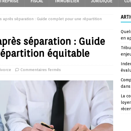
TREPRISE
FISCAL
IMMOBILIER
JURIDIQUE
CO
ARTI
s après séparation : Guide complet pour une répartition
Quel
après séparation : Guide
en a
Trib
épartition équitable
enje
Inde
ivorce
Commentaires fermés
éval
Comp
dans 
La co
loyer
réce