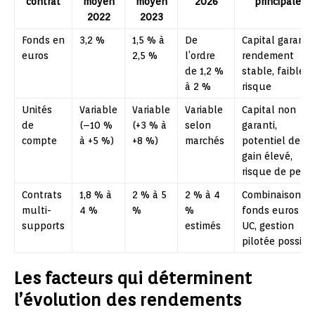
contrat
moyen
moyen
2026
principales
2022
2023
Fonds en
3,2 %
1,5 % à
De
Capital garanti,
euros
2,5 %
l’ordre
rendement
de 1,2 %
stable, faible
à 2 %
risque
Unités
Variable
Variable
Variable
Capital non
de
(–10 %
(+3 % à
selon
garanti,
compte
à +5 %)
+8 %)
marchés
potentiel de
gain élevé,
risque de perte
Contrats
1,8 % à
2 % à 5
2 % à 4
Combinaison
multi-
4 %
%
%
fonds euros +
supports
estimés
UC, gestion
pilotée possibl
Les facteurs qui déterminent
l’évolution des rendements