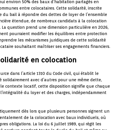
ui environ 50% des baux d’habitation partagés en
ommunes entre colocataires. Cette solidarité, inscrite
re du bail à répondre des dettes de loyer de l’ensemble
ancière étendue, de nombreux candidats à la colocation
us. La question prend une dimension particulière en 2026,
nt pourraient modifier les équilibres entre protection
omprendre les mécanismes juridiques de cette solidarité
cataire souhaitant maîtriser ses engagements financiers.
solidarité en colocation
rce dans l’article 1310 du Code civil, qui établit le
igé solidairement avec d’autres pour une même dette,
 le contexte locatif, cette disposition signifie que chaque
r l’intégralité du loyer et des charges, indépendamment
atiquement dès lors que plusieurs personnes signent un
mentalement de la colocation avec baux individuels, où
s obligations. La loi du 6 juillet 1989, qui régit les