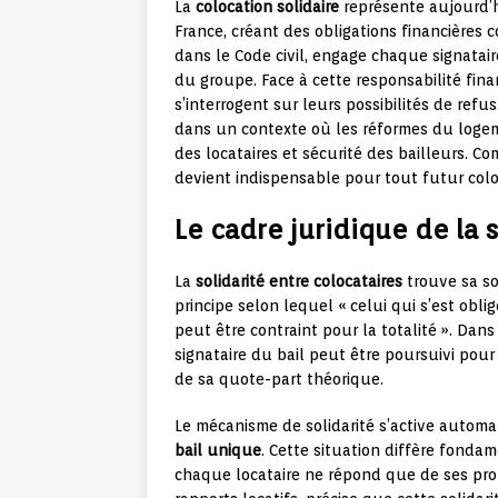
La
colocation solidaire
représente aujourd’h
France, créant des obligations financières c
dans le Code civil, engage chaque signatai
du groupe. Face à cette responsabilité fin
s’interrogent sur leurs possibilités de ref
dans un contexte où les réformes du logeme
des locataires et sécurité des bailleurs. C
devient indispensable pour tout futur colo
Le cadre juridique de la 
La
solidarité entre colocataires
trouve sa sou
principe selon lequel « celui qui s’est obl
peut être contraint pour la totalité ». Dans
signataire du bail peut être poursuivi pou
de sa quote-part théorique.
Le mécanisme de solidarité s’active autom
bail unique
. Cette situation diffère fonda
chaque locataire ne répond que de ses propre