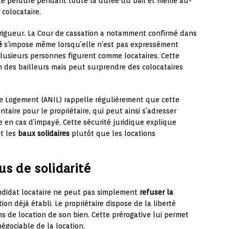
arité perdure pendant toute la durée du bail et même au-
 colocataire.
 rigueur. La Cour de cassation a notamment confirmé dans
é
s’impose même lorsqu’elle n’est pas expressément
lusieurs personnes figurent comme locataires. Cette
on des bailleurs mais peut surprendre des colocataires
le Logement (ANIL) rappelle régulièrement que cette
taire pour le propriétaire, qui peut ainsi s’adresser
 en cas d’impayé. Cette sécurité juridique explique
nt les
baux solidaires
plutôt que les locations
us de solidarité
ndidat locataire ne peut pas simplement
refuser la
on déjà établi. Le propriétaire dispose de la liberté
s de location de son bien. Cette prérogative lui permet
négociable de la location.