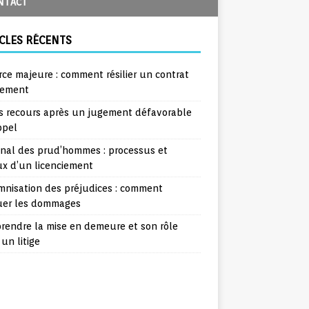
NTACT
CLES RÉCENTS
rce majeure : comment résilier un contrat
lement
s recours après un jugement défavorable
ppel
unal des prud’hommes : processus et
ux d’un licenciement
mnisation des préjudices : comment
uer les dommages
rendre la mise en demeure et son rôle
un litige