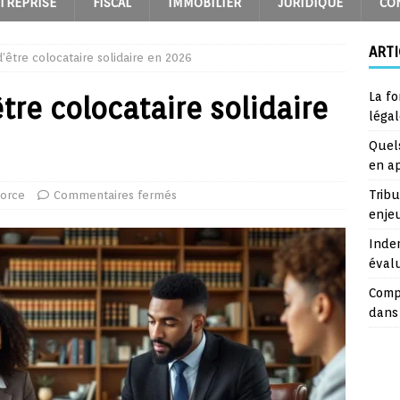
TREPRISE
FISCAL
IMMOBILIER
JURIDIQUE
CO
ARTI
’être colocataire solidaire en 2026
La fo
tre colocataire solidaire
léga
Quel
en a
Trib
vorce
Commentaires fermés
enje
Inde
éval
Comp
dans 