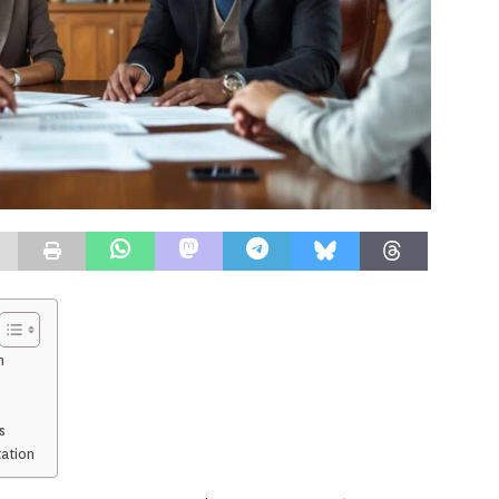
n
s
tation