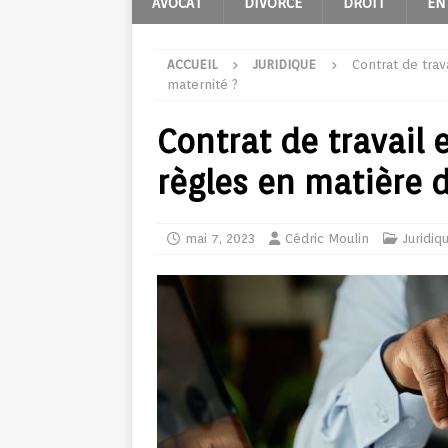
AVOCAT
DIVORCE
DROIT
EN
ACCUEIL
JURIDIQUE
Contrat de trav
maternité ?
Contrat de travail e
règles en matière 
mai 7, 2023
Cédric Moulin
Juridiq