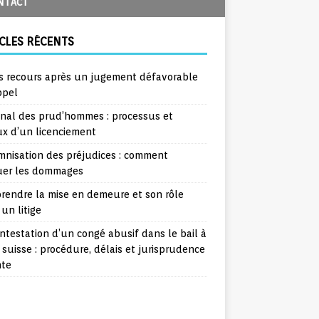
NTACT
CLES RÉCENTS
s recours après un jugement défavorable
ppel
unal des prud’hommes : processus et
ux d’un licenciement
mnisation des préjudices : comment
uer les dommages
rendre la mise en demeure et son rôle
un litige
ntestation d’un congé abusif dans le bail à
 suisse : procédure, délais et jurisprudence
nte