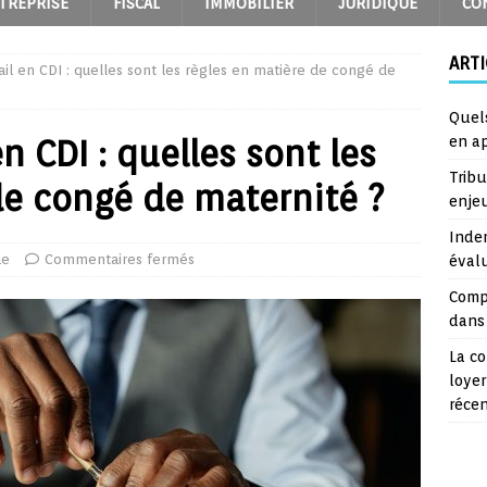
TREPRISE
FISCAL
IMMOBILIER
JURIDIQUE
CO
ARTI
ail en CDI : quelles sont les règles en matière de congé de
Quel
n CDI : quelles sont les
en a
Trib
de congé de maternité ?
enje
Inde
ue
Commentaires fermés
éval
Comp
dans 
La co
loyer
réce