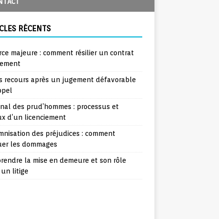
NTACT
CLES RÉCENTS
rce majeure : comment résilier un contrat
lement
s recours après un jugement défavorable
ppel
unal des prud’hommes : processus et
ux d’un licenciement
mnisation des préjudices : comment
uer les dommages
rendre la mise en demeure et son rôle
un litige