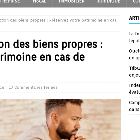
TREPRISE
FISCAL
IMMOBILIER
JURIDIQUE
CO
ARTI
ction des biens propres : Préservez votre patrimoine en cas
La fo
on des biens propres :
léga
Quel
trimoine en cas de
en a
Trib
enje
Inde
rce
Commentaires fermés
éval
Comp
dans 