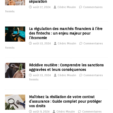
séparation
août 17, 2024
Cédric Moulin
Commentaires
fermés
La régulation des marchés financiers à l’ère
des fintechs : un enjeu majeur pour
l’économie
août 13, 2024
Cédric Moulin
Commentaires
fermés
Récidive routière : Comprendre les sanctions
aggravées et leurs conséquences
août 13, 2024
Cédric Moulin
Commentaires
fermés
Maîtrisez la résiliation de votre contrat
d’assurance : Guide complet pour protéger
vos droits
août 9, 2024
Cédric Moulin
Commentaires