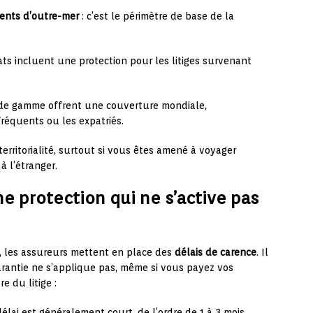
ents d’outre-mer
: c’est le périmètre de base de la
ts incluent une protection pour les litiges survenant
t de gamme offrent une couverture mondiale,
fréquents ou les expatriés.
 territorialité, surtout si vous êtes amené à voyager
à l’étranger.
ne protection qui ne s’active pas
s, les assureurs mettent en place des
délais de carence
. Il
arantie ne s’applique pas, même si vous payez vos
e du litige :
délai est généralement court, de l’ordre de 1 à 3 mois.