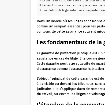
La liberté de choix de l’avocat : un droit fonda
Les exclusions courantes : ce que la garantie 
L’évolution de la garantie : vers une protection
Dans un monde où les litiges sont monnaie 
comme un rempart essentiel pour les partic
contours de cette assurance souvent méco
Les fondamentaux de la g
La
garantie de protection juridique
est un c
assistance en cas de litige. Elle couvre gén
Cette garantie peut être souscrite de mani
d’assurance comme l’assurance habitation
L’objectif principal de cette garantie est de
à l’amiable ou devant les tribunaux, sans a
judiciaire. Elle s’applique dans de nombre
du travail
, ou encore les
litiges de voisinag
L’étendue de la couvertur