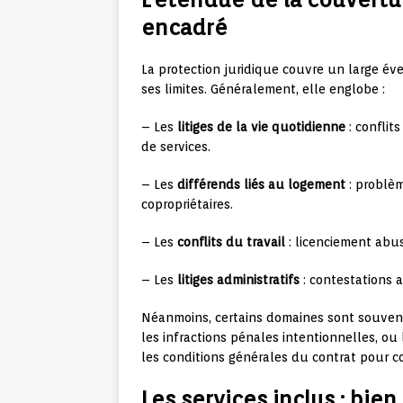
encadré
La protection juridique couvre un large éve
ses limites. Généralement, elle englobe :
– Les
litiges de la vie quotidienne
: conflit
de services.
– Les
différends liés au logement
: problèm
copropriétaires.
– Les
conflits du travail
: licenciement abus
– Les
litiges administratifs
: contestations a
Néanmoins, certains domaines sont souvent 
les infractions pénales intentionnelles, ou 
les conditions générales du contrat pour c
Les services inclus : bie