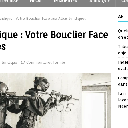
TREPRISE
FISCAL
IMMOBILIER
JURIDIQUE
CO
ARTI
uridique : Votre Bouclier Face aux Aléas Juridiques
Quel
ique : Votre Bouclier Face
en a
es
Trib
enje
Inde
Juridique
Commentaires fermés
éval
Comp
dans 
La co
loyer
réce