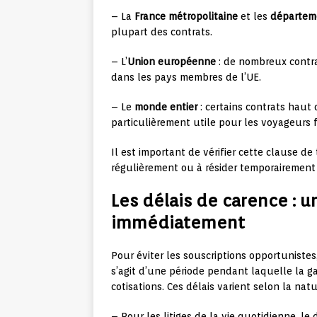
– La
France métropolitaine
et les
départem
plupart des contrats.
– L’
Union européenne
: de nombreux contra
dans les pays membres de l’UE.
– Le
monde entier
: certains contrats hau
particulièrement utile pour les voyageurs 
Il est important de vérifier cette clause de
régulièrement ou à résider temporairement 
Les délais de carence : u
immédiatement
Pour éviter les souscriptions opportuniste
s’agit d’une période pendant laquelle la g
cotisations. Ces délais varient selon la natur
– Pour les litiges de la vie quotidienne, le 