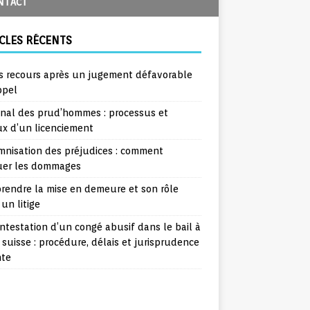
NTACT
CLES RÉCENTS
s recours après un jugement défavorable
ppel
unal des prud’hommes : processus et
ux d’un licenciement
mnisation des préjudices : comment
uer les dommages
rendre la mise en demeure et son rôle
un litige
ntestation d’un congé abusif dans le bail à
 suisse : procédure, délais et jurisprudence
nte