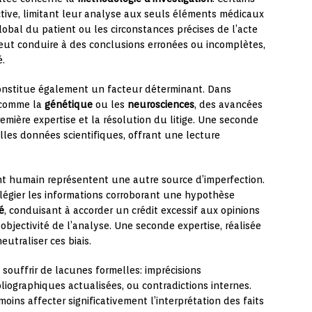
tive, limitant leur analyse aux seuls éléments médicaux
bal du patient ou les circonstances précises de l’acte
 peut conduire à des conclusions erronées ou incomplètes,
é.
nstitue également un facteur déterminant. Dans
 comme la
génétique
ou les
neurosciences
, des avancées
remière expertise et la résolution du litige. Une seconde
lles données scientifiques, offrant une lecture
ent humain représentent une autre source d’imperfection.
vilégier les informations corroborant une hypothèse
é
, conduisant à accorder un crédit excessif aux opinions
objectivité de l’analyse. Une seconde expertise, réalisée
utraliser ces biais.
ouffrir de lacunes formelles: imprécisions
liographiques actualisées, ou contradictions internes.
oins affecter significativement l’interprétation des faits