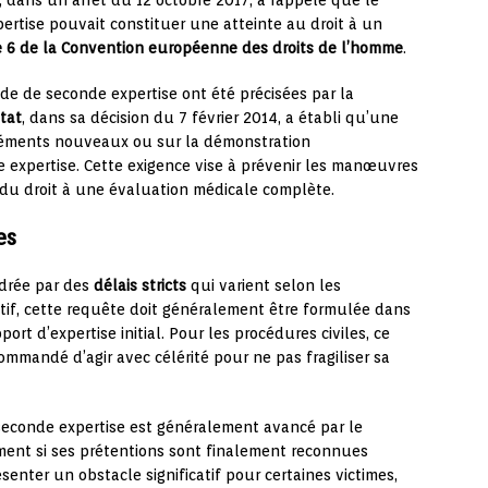
, dans un arrêt du 12 octobre 2017, a rappelé que le
ertise pouvait constituer une atteinte au droit à un
le 6 de la Convention européenne des droits de l’homme
.
de de seconde expertise ont été précisées par la
État
, dans sa décision du 7 février 2014, a établi qu’une
léments nouveaux ou sur la démonstration
e expertise. Cette exigence vise à prévenir les manœuvres
té du droit à une évaluation médicale complète.
es
drée par des
délais stricts
qui varient selon les
atif, cette requête doit généralement être formulée dans
ort d’expertise initial. Pour les procédures civiles, ce
ecommandé d’agir avec célérité pour ne pas fragiliser sa
seconde expertise est généralement avancé par le
ent si ses prétentions sont finalement reconnues
senter un obstacle significatif pour certaines victimes,