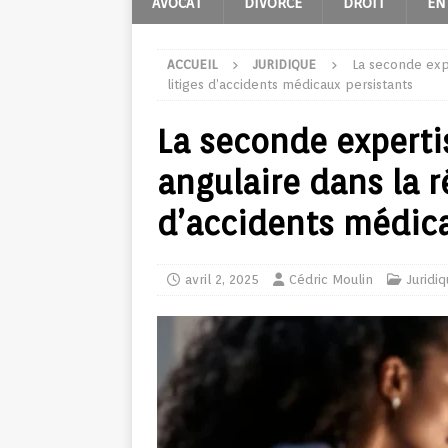
AVOCAT
DIVORCE
DROIT
EN
ACCUEIL
JURIDIQUE
La seconde expe
litiges d’accidents médicaux persistants
La seconde experti
angulaire dans la r
d’accidents médica
avril 2, 2025
Cédric Moulin
Juridi