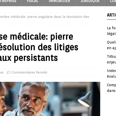
TREPRISE
FISCAL
IMMOBILIER
JURIDIQUE
CO
ARTI
rtise médicale: pierre angulaire dans la résolution des
La fo
se médicale: pierre
léga
Quel
ésolution des litiges
en a
ux persistants
Trib
enje
Inde
que
Commentaires fermés
éval
Comp
dans 