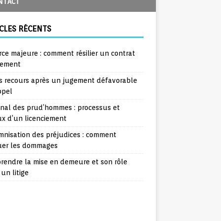
NTACT
CLES RÉCENTS
rce majeure : comment résilier un contrat
lement
s recours après un jugement défavorable
ppel
unal des prud’hommes : processus et
ux d’un licenciement
mnisation des préjudices : comment
uer les dommages
rendre la mise en demeure et son rôle
un litige