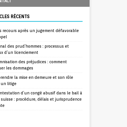
NTACT
CLES RÉCENTS
s recours après un jugement défavorable
ppel
unal des prud’hommes : processus et
ux d’un licenciement
mnisation des préjudices : comment
uer les dommages
rendre la mise en demeure et son rôle
un litige
ntestation d’un congé abusif dans le bail à
 suisse : procédure, délais et jurisprudence
nte