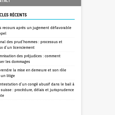
NTACT
CLES RÉCENTS
s recours après un jugement défavorable
ppel
unal des prud’hommes : processus et
ux d’un licenciement
mnisation des préjudices : comment
uer les dommages
rendre la mise en demeure et son rôle
un litige
ntestation d’un congé abusif dans le bail à
 suisse : procédure, délais et jurisprudence
nte