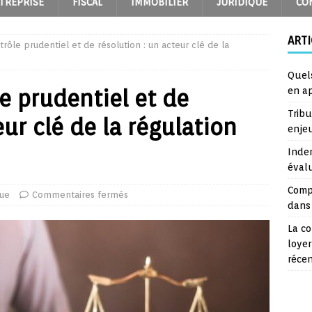
TREPRISE
FISCAL
IMMOBILIER
JURIDIQUE
CO
ARTI
trôle prudentiel et de résolution : un acteur clé de la
Quel
e prudentiel et de
en a
Trib
eur clé de la régulation
enje
Inde
éval
Comp
que
Commentaires fermés
dans 
La co
loyer
réce