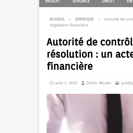
AVOCAT
DIVORCE
DROIT
EN
ACCUEIL
JURIDIQUE
Autorité de con
régulation financière
Autorité de contrôl
résolution : un act
financière
août 7, 2023
Cédric Moulin
Juridi