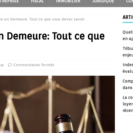
TREPRISE
FISCAL
IMMOBILIER
JURIDIQUE
CO
ARTI
ise en Demeure: Tout ce que vous devez savoir
Quel
en Demeure: Tout ce que
en a
Trib
enje
Inde
que
Commentaires fermés
éval
Comp
dans 
La co
loyer
réce