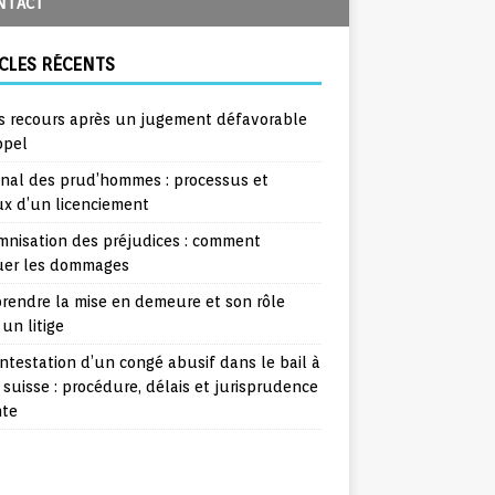
NTACT
CLES RÉCENTS
s recours après un jugement défavorable
ppel
unal des prud’hommes : processus et
ux d’un licenciement
mnisation des préjudices : comment
uer les dommages
rendre la mise en demeure et son rôle
un litige
ntestation d’un congé abusif dans le bail à
 suisse : procédure, délais et jurisprudence
nte